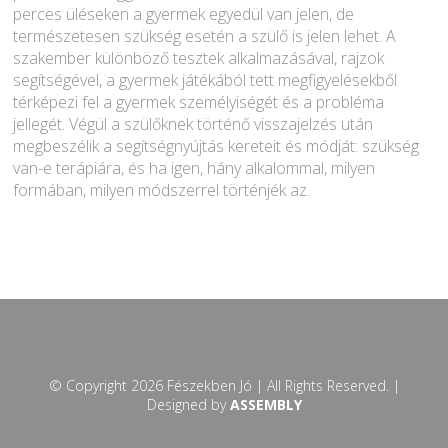
perces üléseken a gyermek egyedül van jelen, de
természetesen szükség esetén a szülő is jelen lehet. A
szakember különböző tesztek alkalmazásával, rajzok
segítségével, a gyermek játékából tett megfigyelésekből
térképezi fel a gyermek személyiségét és a probléma
jellegét. Végül a szülőknek történő visszajelzés után
megbeszélik a segítségnyújtás kereteit és módját: szükség
van-e terápiára, és ha igen, hány alkalommal, milyen
formában, milyen módszerrel történjék az.
Bejelentkezés
© Copyright 2026 Fészekben Jó | All Rights Reserved. |
Designed by
ASSEMBLY