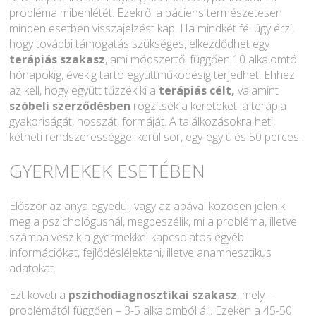
probléma mibenlétét. Ezekről a páciens természetesen
minden esetben visszajelzést kap. Ha mindkét fél úgy érzi,
hogy további támogatás szükséges, elkezdődhet egy
terápiás szakasz
, ami módszertől függően 10 alkalomtól
hónapokig, évekig tartó együttműködésig terjedhet. Ehhez
az kell, hogy együtt tűzzék ki a
terápiás célt,
valamint
szóbeli szerződésben
rögzítsék a kereteket: a terápia
gyakoriságát, hosszát, formáját. A találkozásokra heti,
kétheti rendszerességgel kerül sor, egy-egy ülés 50 perces.
GYERMEKEK ESETÉBEN
Először az anya egyedül, vagy az apával közösen jelenik
meg a pszichológusnál, megbeszélik, mi a probléma, illetve
számba veszik a gyermekkel kapcsolatos egyéb
információkat, fejlődéslélektani, illetve anamnesztikus
adatokat.
Ezt követi a
pszichodiagnosztikai szakasz
, mely –
problémától függően – 3-5 alkalomból áll. Ezeken a 45-50