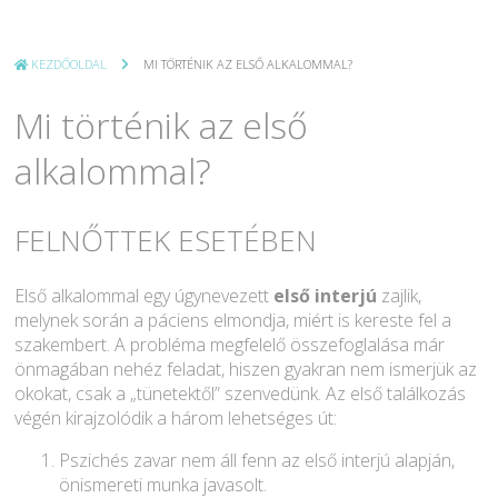
KEZDŐOLDAL
MI TÖRTÉNIK AZ ELSŐ ALKALOMMAL?
Mi történik az első
alkalommal?
FELNŐTTEK ESETÉBEN
Első alkalommal egy úgynevezett
első interjú
zajlik,
melynek során a páciens elmondja, miért is kereste fel a
szakembert. A probléma megfelelő összefoglalása már
önmagában nehéz feladat, hiszen gyakran nem ismerjük az
okokat, csak a „tünetektől” szenvedünk. Az első találkozás
végén kirajzolódik a három lehetséges út:
Pszichés zavar nem áll fenn az első interjú alapján,
önismereti munka javasolt.