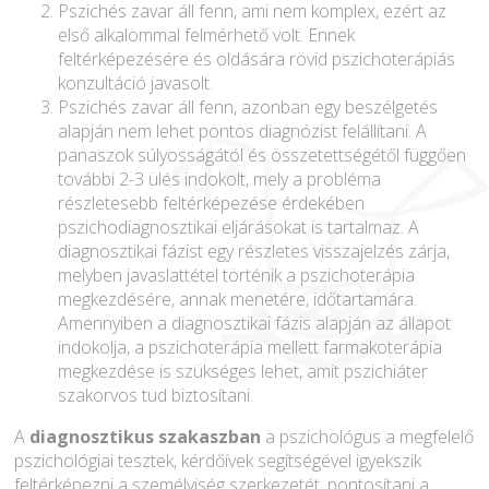
Pszichés zavar áll fenn, ami nem komplex, ezért az
első alkalommal felmérhető volt. Ennek
feltérképezésére és oldására rövid pszichoterápiás
konzultáció javasolt.
Pszichés zavar áll fenn, azonban egy beszélgetés
alapján nem lehet pontos diagnózist felállítani. A
panaszok súlyosságától és összetettségétől függően
további 2-3 ülés indokolt, mely a probléma
részletesebb feltérképezése érdekében
pszichodiagnosztikai eljárásokat is tartalmaz. A
diagnosztikai fázist egy részletes visszajelzés zárja,
melyben javaslattétel történik a pszichoterápia
megkezdésére, annak menetére, időtartamára.
Amennyiben a diagnosztikai fázis alapján az állapot
indokolja, a pszichoterápia mellett farmakoterápia
megkezdése is szükséges lehet, amit pszichiáter
szakorvos tud biztosítani.
A
diagnosztikus szakaszban
a pszichológus a megfelelő
pszichológiai tesztek, kérdőívek segítségével igyekszik
feltérképezni a személyiség szerkezetét, pontosítani a